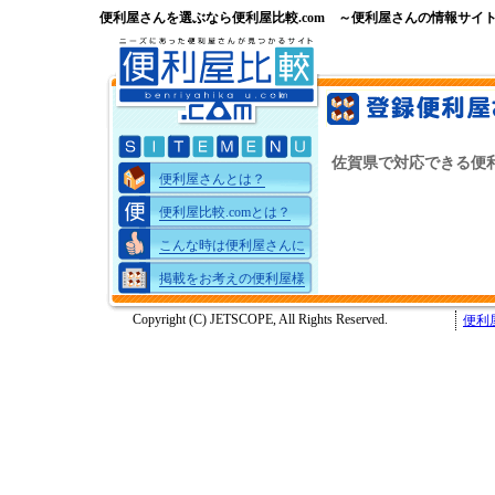
便利屋さんを選ぶなら便利屋比較.com ～便利屋さんの情報サイ
佐賀県で対応できる便
便利屋さんとは？
便利屋比較.comとは？
こんな時は便利屋さんに
掲載をお考えの便利屋様
Copyright (C) JETSCOPE, All Rights Reserved.
便利